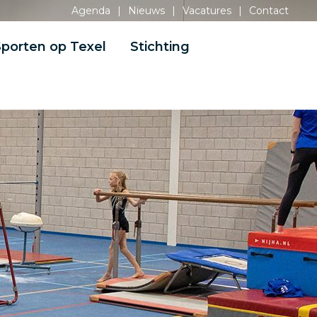
Agenda
|
Nieuws
|
Vacatures
|
Contact
porten op Texel
Stichting