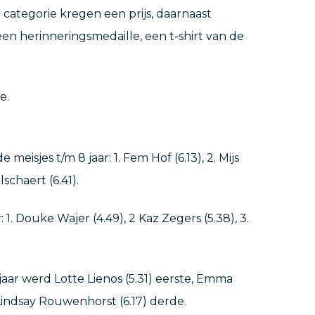
r categorie kregen een prijs, daarnaast
en herinneringsmedaille, een t-shirt van de
e.
e meisjes t/m 8 jaar: 1. Fem Hof (6.13), 2. Mijs
schaert (6.41).
 1. Douke Wajer (4.49), 2 Kaz Zegers (5.38), 3.
 jaar werd Lotte Lienos (5.31) eerste, Emma
Lindsay Rouwenhorst (6.17) derde.