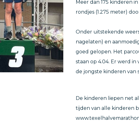
Meer dan 175 kinderen in 
rondjes (1.275 meter) do
Onder uitstekende weers
nagelaten) en aanmoedigi
goed gelopen. Het parcou
staan op 4.04. Er werd in
de jongste kinderen van s
De kinderen liepen net als
tijden van alle kinderen 
www.texelhalvemarathon.