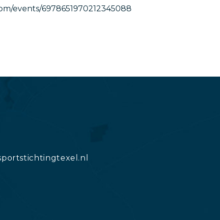
e.com/events/6978651970212345088
ortstichtingtexel.nl