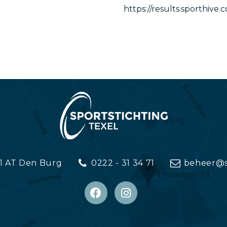
https://results.sporthiv
1 AT Den Burg
0222 - 31 34 71
beheer@sp