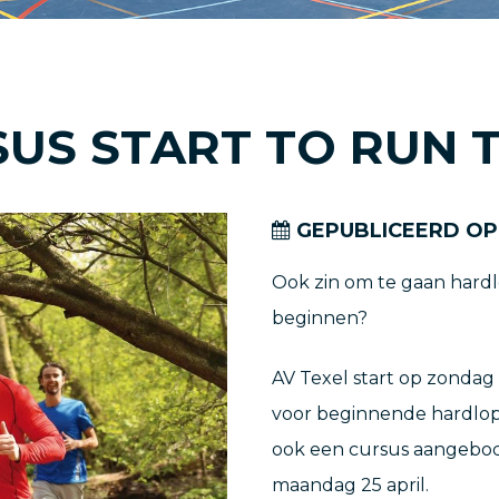
US START TO RUN 
GEPUBLICEERD OP
Ook zin om te gaan hardl
beginnen?
AV Texel start op zondag 
voor beginnende hardlop
ook een cursus aangebod
maandag 25 april.