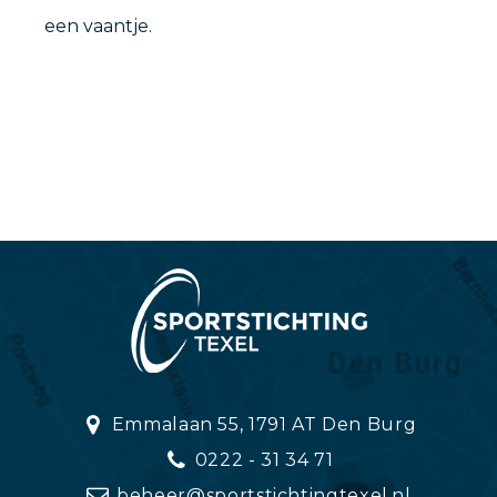
een vaantje.
Emmalaan 55, 1791 AT Den Burg
0222 - 31 34 71
beheer@sportstichtingtexel.nl