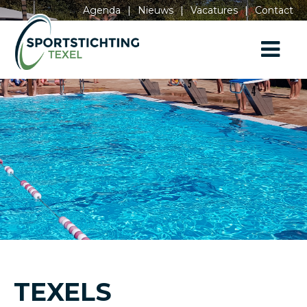
Agenda
|
Nieuws
|
Vacatures
|
Contact
TEXELS